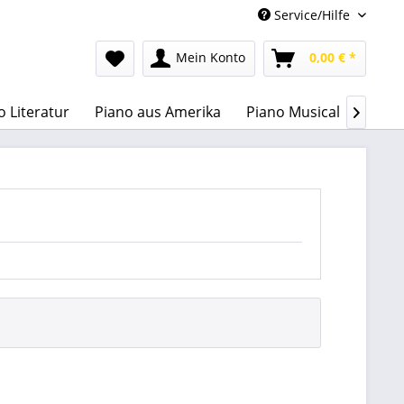
Service/Hilfe
Mein Konto
0,00 € *
o Literatur
Piano aus Amerika
Piano Musical
Lehre
