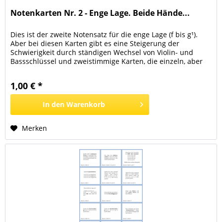
Notenkarten Nr. 2 - Enge Lage. Beide Hände...
Dies ist der zweite Notensatz für die enge Lage (f bis g¹).
Aber bei diesen Karten gibt es eine Steigerung der
Schwierigkeit durch ständigen Wechsel von Violin- und
Bassschlüssel und zweistimmige Karten, die einzeln, aber
auch beidhändig gelesen werden können. Es gibt 9
Notenspiele, alleine oder mit Partner. Immer eine
1,00 € *
Herausforderung. 1€ Notenkarten Nr. 2 - Enge Lage (f bis...
In den
Warenkorb
Merken