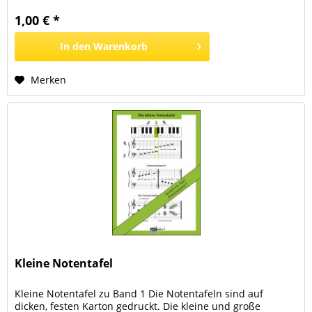
eine Notenschreibaufgabe oder eine rhythmische Aufgabe.
1,00 € *
Es gibt auch Aufforderungen, etwas auf dem Klavier zu...
In den
Warenkorb
Merken
Kleine Notentafel
Kleine Notentafel zu Band 1 Die Notentafeln sind auf
dicken, festen Karton gedruckt. Die kleine und große