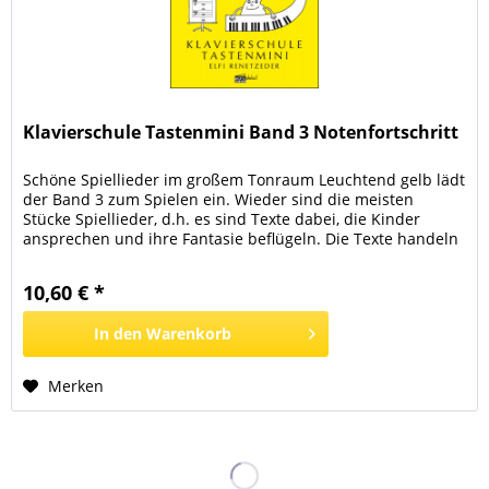
Klavierschule Tastenmini Band 3 Notenfortschritt
Schöne Spiellieder im großem Tonraum Leuchtend gelb lädt
der Band 3 zum Spielen ein. Wieder sind die meisten
Stücke Spiellieder, d.h. es sind Texte dabei, die Kinder
ansprechen und ihre Fantasie beflügeln. Die Texte handeln
z.B. von Tieren, fremden Ländern, Piraten, Gespenstern,
vom Fußball spielen und der Feuerwehr. Und jetzt erobern
10,60 € *
die Kinder mit all diesen schönen...
In den
Warenkorb
Merken