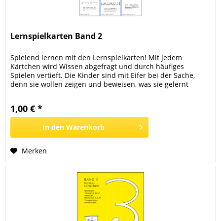
Lernspielkarten Band 2
Spielend lernen mit den Lernspielkarten! Mit jedem
Kärtchen wird Wissen abgefragt und durch häufiges
Spielen vertieft. Die Kinder sind mit Eifer bei der Sache,
denn sie wollen zeigen und beweisen, was sie gelernt
haben. Sie beantworten entweder eine Frage, erledigen
eine Notenschreibaufgabe oder eine rhythmische Aufgabe.
1,00 € *
Es gibt auch Aufforderungen, etwas auf dem Klavier zu...
In den
Warenkorb
Merken