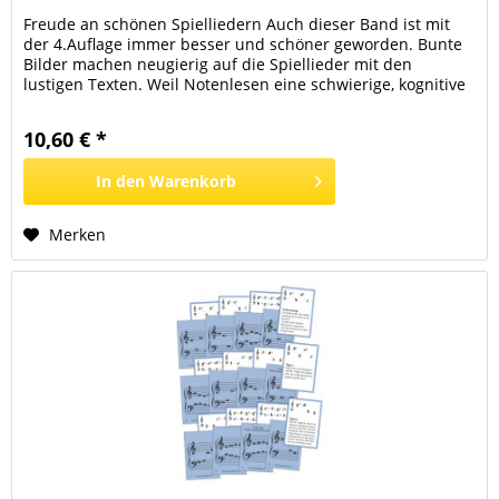
Freude an schönen Spielliedern Auch dieser Band ist mit
der 4.Auflage immer besser und schöner geworden. Bunte
Bilder machen neugierig auf die Spiellieder mit den
lustigen Texten. Weil Notenlesen eine schwierige, kognitive
Fähigkeit ist, bleiben die Spielstücke weiterhin im Tonraum
der engen Lage. Parallel dazu spielen die Kinder aber große
10,60 € *
Tonräume mit der unten erklärten...
In den
Warenkorb
Merken