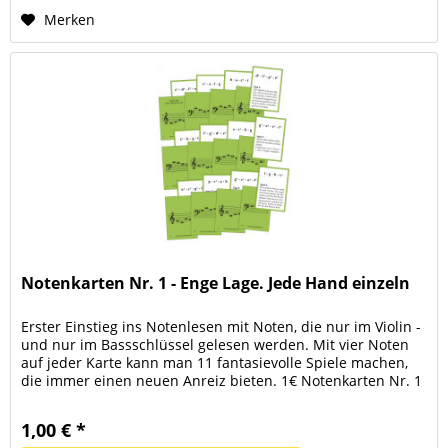
Merken
Notenkarten Nr. 1 - Enge Lage. Jede Hand einzeln
Erster Einstieg ins Notenlesen mit Noten, die nur im Violin -
und nur im Bassschlüssel gelesen werden. Mit vier Noten
auf jeder Karte kann man 11 fantasievolle Spiele machen,
die immer einen neuen Anreiz bieten. 1€ Notenkarten Nr. 1
- Enge Lage (f bis g¹). Jede Hand einzeln. Passend zu
Tastenmini Band 1 oder anderen Klavierschulen, die mit
1,00 € *
der engen Lage beginnen. Inhalt: -...