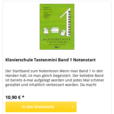
Klavierschule Tastenmini Band 1 Notenstart
Der Startband zum Notenlesen Wenn man Band 1 in den
Händen hält, ist man gleich begeistert. Der beliebte Band
ist bereits 4-mal aufgelegt worden und jedes Mal schöner
gestaltet und inhaltlich verbessert worden. Da macht
Klavierspielen Spaß! Die sechs- und siebenjährigen Kinder
freuen sich über diesen Band als Startband. Aber auch für
10,90 € *
die Kinder, die mit den Bänden A und B...
In den
Warenkorb