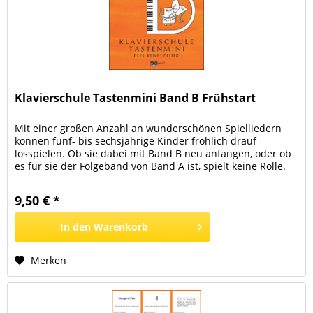
Klavierschule Tastenmini Band B Frühstart
Mit einer großen Anzahl an wunderschönen Spielliedern
können fünf- bis sechsjährige Kinder fröhlich drauf
losspielen. Ob sie dabei mit Band B neu anfangen, oder ob
es für sie der Folgeband von Band A ist, spielt keine Rolle.
Mit viel Freude spielen sie z.B. Lieder über Tiere,
Geburtstag, Geister, Mozart, Fasching, Ostern und natürlich
9,50 € *
Weihnachten. Besonders schön klingen die...
In den
Warenkorb
Merken