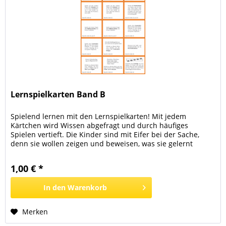
Lernspielkarten Band B
Spielend lernen mit den Lernspielkarten! Mit jedem
Kärtchen wird Wissen abgefragt und durch häufiges
Spielen vertieft. Die Kinder sind mit Eifer bei der Sache,
denn sie wollen zeigen und beweisen, was sie gelernt
haben. Sie beantworten entweder eine Frage, erledigen
eine Notenschreibaufgabe oder eine rhythmische Aufgabe.
1,00 € *
Es gibt auch Aufforderungen, etwas auf dem Klavier zu...
In den
Warenkorb
Merken