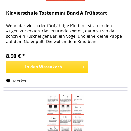
Klavierschule Tastenmini Band A Frühstart
Wenn das vier- oder fünfjährige Kind mit strahlenden
Augen zur ersten Klavierstunde kommt, dann sitzen da
schon ein kuscheliger Bär, ein Vogel und eine kleine Puppe
auf dem Notenpult. Die wollen dem Kind beim
Klavierspielen helfen. Mit ihnen zusammen macht das
dann richtig Spaß! So lebendig und mit viel Fantasie geht es
8,90 € *
zu bei TASTENMINI Band A. Mit Entdeckerlust und...
In den
Warenkorb
Merken