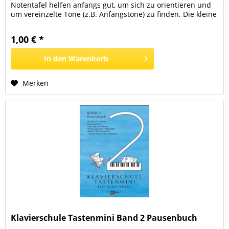
Notentafel helfen anfangs gut, um sich zu orientieren und
um vereinzelte Töne (z.B. Anfangstöne) zu finden. Die kleine
Notentafel unterstützt das Notenlernen in den Bänden 1
und 2, die große Notentafel ist für den Band 3 bestimmt. In
1,00 € *
die entsprechenden Bände eingelegt,...
In den
Warenkorb
Merken
Klavierschule Tastenmini Band 2 Pausenbuch