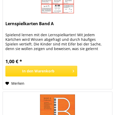
Lernspielkarten Band A
Spielend lernen mit den Lernspielkarten! Mit jedem
Kärtchen wird Wissen abgefragt und durch häufiges
Spielen vertieft. Die Kinder sind mit Eifer bei der Sache,
denn sie wollen zeigen und beweisen, was sie gelernt
haben. Sie beantworten entweder eine Frage, erledigen
eine Notenschreibaufgabe oder eine rhythmische Aufgabe.
1,00 € *
Es gibt auch Aufforderungen, etwas auf dem Klavier zu...
In den
Warenkorb
Merken