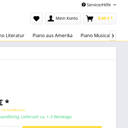
Service/Hilfe
Mein Konto
0,00 € *
no Literatur
Piano aus Amerika
Piano Musical
Lehr

€ *
l. Versandkosten
sandfertig, Lieferzeit ca. 1-3 Werktage