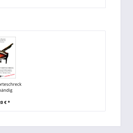
rteschreck
händig
20 € *