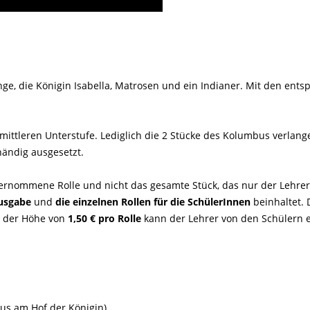
nge, die Königin Isabella, Matrosen und ein Indianer. Mit den ent
 mittleren Unterstufe. Lediglich die 2 Stücke des Kolumbus verlan
rhändig ausgesetzt.
bernommene Rolle und nicht das gesamte Stück, das nur der Lehrer
usgabe
und
die einzelnen Rollen für die SchülerInnen
beinhaltet. 
in der Höhe von
1,50 € pro Rolle
kann der Lehrer von den Schülern e
us am Hof der Königin)