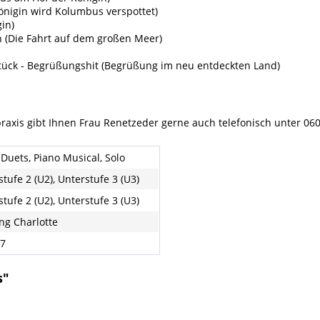
önigin wird Kolumbus verspottet)
gin)
n (Die Fahrt auf dem großen Meer)
stück - Begrüßungshit (Begrüßung im neu entdeckten Land)
xis gibt Ihnen Frau Renetzeder gerne auch telefonisch unter 0602
 Duets, Piano Musical, Solo
tufe 2 (U2), Unterstufe 3 (U3)
tufe 2 (U2), Unterstufe 3 (U3)
ng Charlotte
67
s"