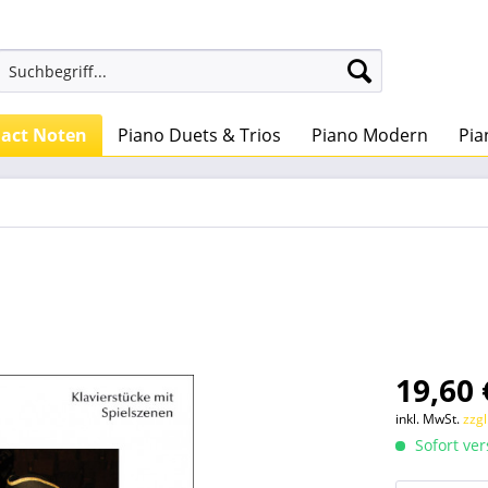
dact Noten
Piano Duets & Trios
Piano Modern
Pia
19,60 
inkl. MwSt.
zzg
Sofort ver