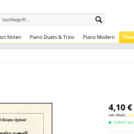
act Noten
Piano Duets & Trios
Piano Modern
Pian
4,10 €
inkl. MwSt.
zzg
Sofort ver