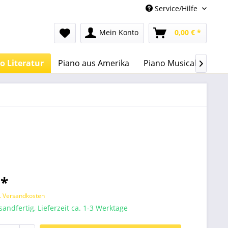
Service/Hilfe
Mein Konto
0,00 € *
o Literatur
Piano aus Amerika
Piano Musical
Lehr

 *
l. Versandkosten
sandfertig, Lieferzeit ca. 1-3 Werktage