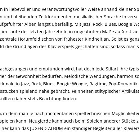
 in liebevoller und verantwortungsvoller Weise anhand kleiner Spi
nden und bleibenden Zeitdokumenten musikalischer Sprache in ver
aufgeführter Alben längst überfällig. Mit Jazz, Rock, Blues, Boogie
h im Laufe der letzten Jahrzehnte in ungeahntem Maße äußerst vielfä
entrale Hörumfeld schon von frühester Kindheit an. So ist es ganz
d die Grundlagen des Klavierspiels geschaffen sind, sodass man 
achgesungen und empfunden wird, hat doch jede Stilart ihre typis
avier der Gewohnheit bedürfen. Melodische Wendungen, harmoni
erkmale in Jazz, Rock, Blues, Boogie Woogie, Ragtime, Pop-Roman
sstücken spielend nahe gebracht. Feinheiten stiltypischer Artikul
sollten daher stets Beachtung finden.
in dem man je nach momentanen spieltechnischen Möglichkeiten (se
 spielen kann. Neugierde kann auch beim Spielen anderer Stücke z
e her kann das JUGEND-ALBUM ein ständiger Begleiter aller Klavier