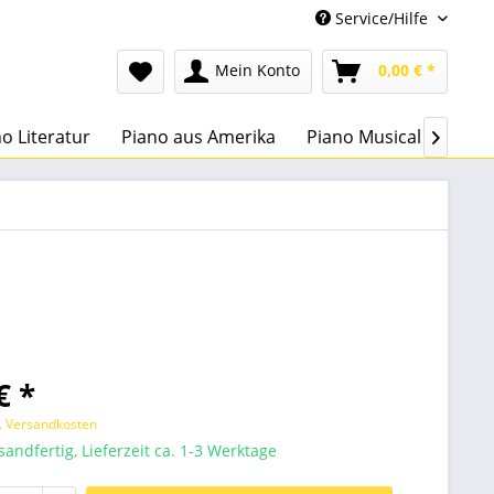
Service/Hilfe
Mein Konto
0,00 € *
o Literatur
Piano aus Amerika
Piano Musical
Lehr

€ *
l. Versandkosten
sandfertig, Lieferzeit ca. 1-3 Werktage