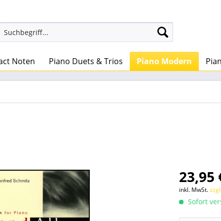
act Noten
Piano Duets & Trios
Piano Modern
Pian
23,95 
inkl. MwSt.
zzg
Sofort ver